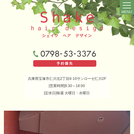
MENU
兵庫県宝塚市仁川北2丁目6-10サンローゼ仁川2F
[営業時間]9:30～18:00
[定休日]毎週 火曜日・水曜日