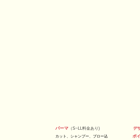
パーマ
（S~LL料金あり)
デ
ポ
カット、シャンプー、
ブロー込