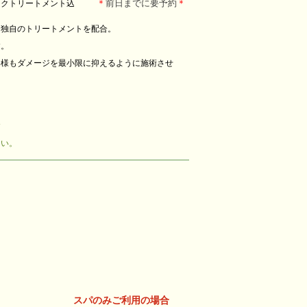
＊
前日までに要予約
＊
ックトリートメント込
に
独自のトリートメントを配合。
す。
客様も
ダメージを最小限に抑えるように
施術させ
す
さい。
スパのみご利用の場合