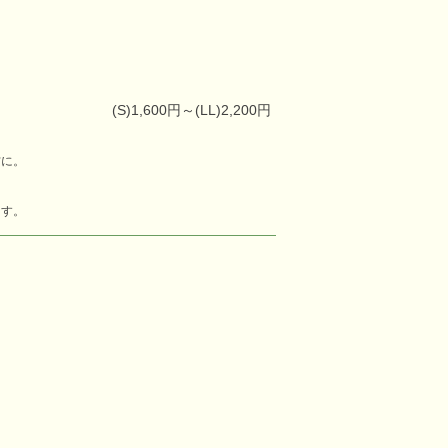
(S)1,600円～(LL)2,200円
方に。
ます。