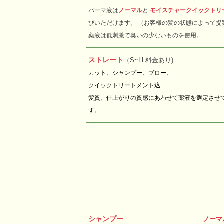
パーマ液は
ノーマル
と
モイスチャークイックトリ
びいただけます。
（お客様の髪の状態によって提
薬液は低刺激で臭いの少ないものを使用。
ストレート
（S~LL料金あり)
カット、シャンプー、ブロー、
クイックトリートメント込
髪質、仕上がりの質感にあわせて薬液を選定させ
す。
シャンプー
ノーマ