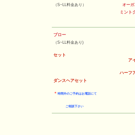
（S~LL料金あり）
オーガ
ミント
ブロー
（S~LL料金あり)
セット
ア
ハーフ
ダンスヘアセット
＊
時間外のご予約は
お電話にて
ご相談下さい