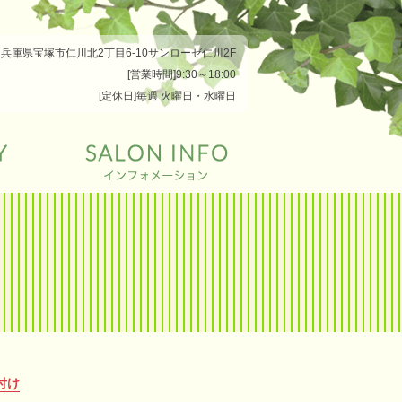
兵庫県宝塚市仁川北2丁目6-10サンローゼ仁川2F
[営業時間]9:30～18:00
[定休日]毎週 火曜日・水曜日
付け