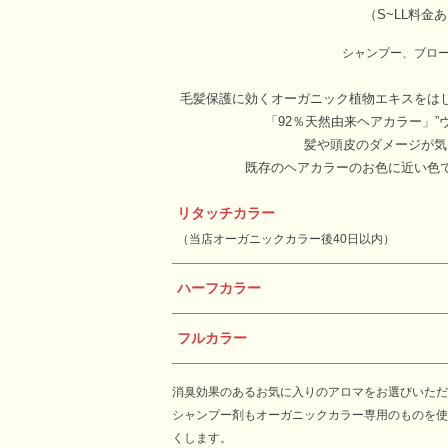
（S~LL料金あ
シャンプー、ブロ
毛髪保護に効くオーガニック植物エキスをは
「92％天然由来ヘアカラー」”
髪や頭皮のダメージが気
既存のヘアカラーのお色に近い色
リタッチカラー
（当店オーガニックカラー後40日以内）
ハーフカラー
フルカラー
消臭効果のあるお気に入りのアロマをお選びいただ
シャンプー剤もオーガニックカラー専用
のものを使
くします。