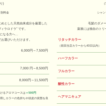
り)
（
ー別料金
シャン
じめとした天然由来成分を厳選した
毛髪のダメ
ヴィラロドラ” です。
薬液には独自のトリ
になる方へ…
リタッチカラー
でお選びいただけます。
（前回当店カラーから40日以内）
6,000円～7,500円
ハーフカラー
7,000 円～8,500円
フルカラー
8,000円～11,500円
酸性カラー
ける
アロマコースは
＋500円
ヘアマニキュア
用し
カラーの色持ちや頭皮の状態を良