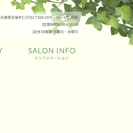
兵庫県宝塚市仁川北2丁目6-10サンローゼ仁川2F
[営業時間]9:30～18:00
[定休日]毎週 火曜日・水曜日