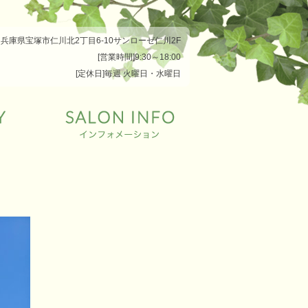
兵庫県宝塚市仁川北2丁目6-10サンローゼ仁川2F
[営業時間]9:30～18:00
[定休日]毎週 火曜日・水曜日