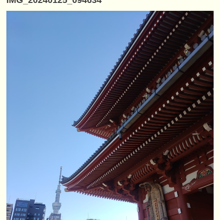
IMG_20240125_094634