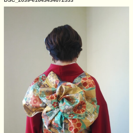
DSC_2039-e1643434672533